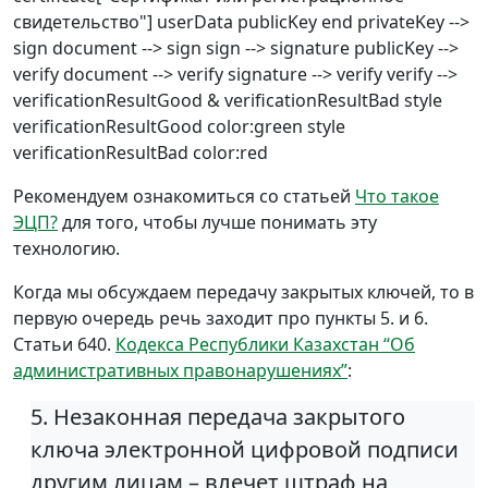
свидетельство"] userData publicKey end privateKey -->
sign document --> sign sign --> signature publicKey -->
verify document --> verify signature --> verify verify -->
verificationResultGood & verificationResultBad style
verificationResultGood color:green style
verificationResultBad color:red
Рекомендуем ознакомиться со статьей
Что такое
ЭЦП?
для того, чтобы лучше понимать эту
технологию.
Когда мы обсуждаем передачу закрытых ключей, то в
первую очередь речь заходит про пункты 5. и 6.
Статьи 640.
Кодекса Республики Казахстан “Об
административных правонарушениях”
:
5. Незаконная передача закрытого
ключа электронной цифровой подписи
другим лицам – влечет штраф на