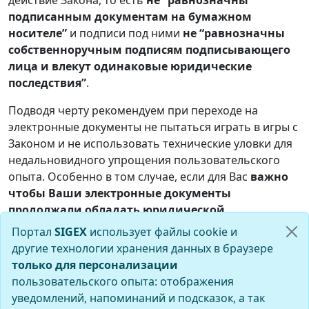
действие Закона, то есть
не “равнозначны
подписанным документам на бумажном
носителе”
и подписи под ними
не “равнозначны
собственноручным подписям подписывающего
лица и влекут одинаковые юридические
последствия”
.
Подводя черту рекомендуем при переходе на
электронные документы не пытаться играть в игры с
Законом и не использовать технические уловки для
недальновидного упрощения пользовательского
опыта. Особенно в том случае, если для Вас
важно
чтобы Ваши электронные документы
продолжали обладать юридической
значимостью в течении всего срока их действия
.
Портал
SIGEX
использует файлы cookie и
другие технологии хранения данных в браузере
только для персонализации
пользовательского опыта: отображения
уведомлений, напоминаний и подсказок, а так