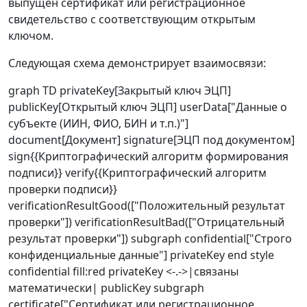
выпущен сертификат или регистрационное
свидетельство с соответствующим открытым
ключом.
Следующая схема демонстрирует взаимосвязи:
graph TD privateKey[Закрытый ключ ЭЦП]
publicKey[Открытый ключ ЭЦП] userData["Данные о
субъекте (ИИН, ФИО, БИН и т.п.)"]
document[Документ] signature[ЭЦП под документом]
sign{{Криптографический алгоритм формирования
подписи}} verify{{Криптографический алгоритм
проверки подписи}}
verificationResultGood(["Положительный результат
проверки"]) verificationResultBad(["Отрицательный
результат проверки"]) subgraph confidential["Строго
конфиденциальные данные"] privateKey end style
confidential fill:red privateKey <-.->|связаны
математически| publicKey subgraph
certificate["Сертификат или регистрационное