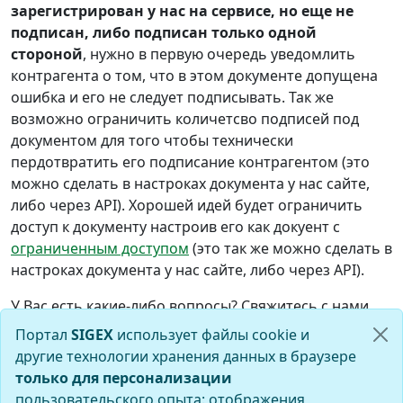
зарегистрирован у нас на сервисе, но еще не
подписан, либо подписан только одной
стороной
, нужно в первую очередь уведомлить
контрагента о том, что в этом документе допущена
ошибка и его не следует подписывать. Так же
возможно ограничить количетсво подписей под
документом для того чтобы технически
пердотвратить его подписание контрагентом (это
можно сделать в настроках документа у нас сайте,
либо через API). Хорошей идей будет ограничить
доступ к документу настроив его как докуент с
ограниченным доступом
(это так же можно сделать в
настроках документа у нас сайте, либо через API).
У Вас есть какие-либо вопросы? Свяжитесь с нами,
будем рады помочь! Контакты
здесь
.
Портал
SIGEX
использует файлы cookie и
другие технологии хранения данных в браузере
только для персонализации
пользовательского опыта: отображения