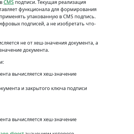
 в
CMS
подписи. Текущая реализация
ставляет функционала для формирования
 применять упакованную в CMS подпись.
фровых подписей, а не изобретать что-
сляется не от хеш-значения документа, а
-значение документа.
м:
ента вычисляется хеш-значение
кумента и закрытого ключа подписи
ента вычисляется хеш-значение
age-digest
значением которого