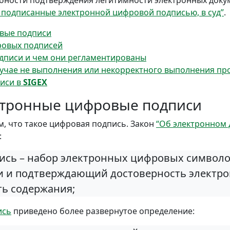
обности подтверждения легитимности электронных доку
, подписанные электронной цифровой подписью, в суд”
.
вые подписи
ровых подписей
дписи и чем они регламентированы
лучае не выполнения или некорректного выполнения пр
иси в
SIGEX
ктронные цифровые подписи
м, что такое цифровая подпись. Закон
“Об электронном 
:
пись – набор электронных цифровых символо
 и подтверждающий достоверность электрон
ь содержания;
ись
приведено более развернутое определение: