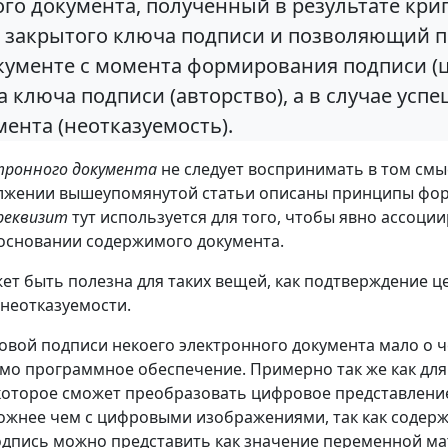
ого документа, полученный в результате кр
закрытого ключа подписи и позволяющий п
ументе с момента формирования подписи (ц
 ключа подписи (авторство), а в случае усп
ента (неотказуемость).
тронного документа
не следует воспринимать в том смы
должении вышеупомянутой статьи описаны принципы фо
реквизит
тут используется для того, чтобы явно ассоци
 основании содержимого документа.
ет быть полезна для таких вещей, как подтверждение ц
неотказуемости.
овой подписи некоего электронного документа мало о ч
имо программное обеспечение. Примерно так же как д
оторое сможет преобразовать цифровое представление 
ожнее чем с цифровыми изображениями, так как содер
подпись можно представить как значение переменной м