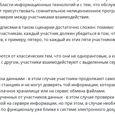
ласти информационных технологий и с тем, что обслу
жет присутствовать сомнительное нелицензионное прог
оверия между участниками взаимодействия.
дписями в таком сценарии достаточно сложен: помимо 
частникам, каждый участник должен убедиться в том, ч
ов, к примеру, пятеро, то каждый из этих пяти участни
тся от классических тем, что они не одноранговые, а кл
с другом, участники взаимодействуют с выделенным се
ена данными - в этом случае участники продолжают са
 станциях и не могут доверять той информации, котора
блачное хранилище или на сервис обмена файлами.
ученных от участников данных - в этом случае проверк
ой на сервере информации, но при этом, в случае нео
р по функционалу уже ближе к системе электронного до