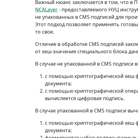
Важный нюанс заключается в том, что в 
NCALayer
- предоставляемого НУЦ инстру
не упакованных в CMS подписей для прои
Этот подход позволяет применять готовы
то свое.
Отличие в обработке CMS подписей заключ
от хеш-значения специального блока данн
В случае не упакованной в CMS подписи
с помощью криптографической хеш ф
документа;
с помощью криптографической опера
вычисляется цифровая подпись.
В случае упакованной в CMS подписи вы
с помощью криптографической хеш ф
документа;
формируются набор подписываемых а