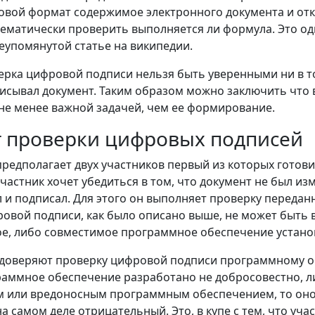
овой формат содержимое электронного документа и от
ематически проверить выполняется ли формула. Это од
еупомянутой статье на википедии.
верка цифровой подписи нельзя быть уверенными ни в т
дписывал документ. Таким образом можно заключить что
не менее важной задачей, чем ее формирование.
т проверки цифровых подписей
редполагает двух участников первый из которых готови
частник хочет убедиться в том, что документ не был изм
л и подписал. Для этого он выполняет проверку переда
ровой подписи, как было описано выше, не может быть
е, либо совместимое программное обеспечение установ
 доверяют проверку цифровой подписи программному о
ограммное обеспечение разработано не добросовестно, 
 или вредоносным программным обеспечением, то оно
на самом деле отрицательный. Это, в купе с тем, что уча