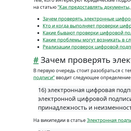
Тем, кого интересуют юридические подр
на статью
“Как предоставлять документы
Зачем проверять электронные цифро
Кто и когда выполняет проверки циф
Какие бывают проверки цифровой по
Какие проблемы могут возникать в с
Реализации проверок цифровой подп
#
Зачем проверять эле
В первую очередь стоит разобраться с те
подписи”
вводит следующее определение
16) электронная цифровая под
электронной цифровой подписи
принадлежность и неизменност
На википедии в статье
Электронная подп