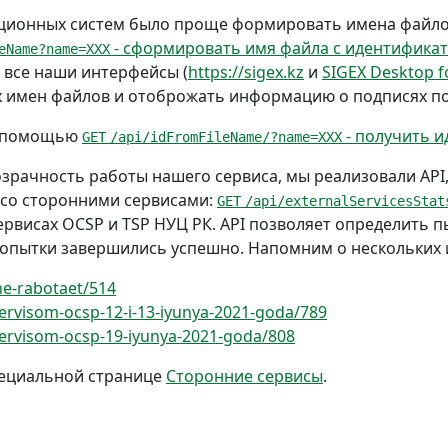
ационных систем было проще формировать имена файл
- сформировать имя файла с идентифика
eName?name=XXX
 все наши интерфейсы (
https://sigex.kz
и
SIGEX Desktop 
их имен файлов и отоброжать информацию о подписях п
с помощью
- получить и
GET
/api/idFromFileName/?name=XXX
озрачность работы нашего сервиса, мы реализовали A
 со сторонними сервисами:
GET
/api/externalServicesStat
ервисах OCSP и TSP НУЦ РК. API позволяет определить п
 попытки завершились успешно. Напомним о нескольких 
ne-rabotaet/514
servisom-ocsp-12-i-13-iyunya-2021-goda/789
-servisom-ocsp-19-iyunya-2021-goda/808
специальной странице
Сторонние сервисы
.