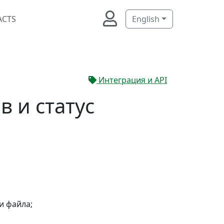
ACTS
English
Интеграция и API
 и статус
и файла;