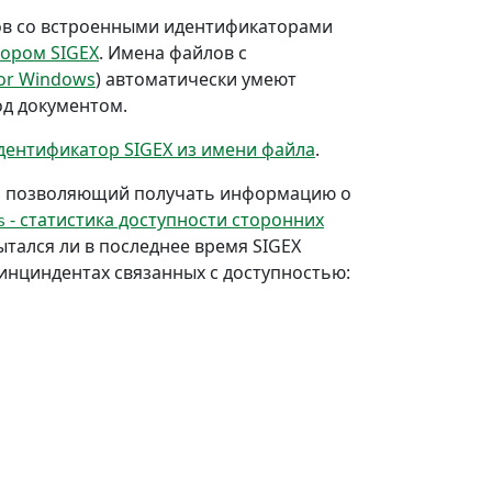
ов со встроенными идентификаторами
тором SIGEX
. Имена файлов с
for Windows
) автоматически умеют
од документом.
дентификатор SIGEX из имени файла
.
PI, позволяющий получать информацию о
- статистика доступности сторонних
s
ытался ли в последнее время SIGEX
инциндентах связанных с доступностью: