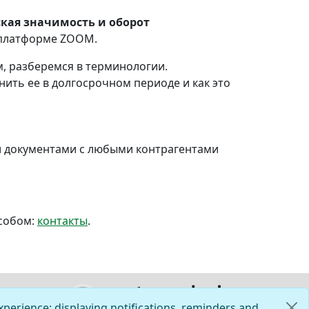
кая значимость и оборот
платформе ZOOM.
, разберемся в терминологии.
нить ее в долгосрочном периоде и как это
и документами с любыми контрагентами
особом:
контакты
.
xperience: displaying notifications, reminders and