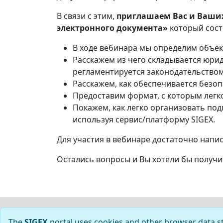
В связи с этим,
приглашаем Вас и Ваших
электронного документа»
который сос
В ходе вебинара мы определим объек
Расскажем из чего складывается юрид
регламентируется законодательством
Расскажем, как обеспечивается безоп
Предоставим формат, с которым легко
Покажем, как легко организовать п
используя сервис/платформу SIGEX.
Для участия в вебинаре достаточно напи
Остались вопросы и Вы хотели бы получ
NEWS
PRODUCTS
SUPPORT
Т
The
SIGEX
portal uses cookies and other browser data 