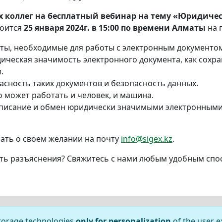
 коллег на бесплатный вебинар на тему «Юридичес
тоится
25 января 2024г. в 15:00 по времени Алматы
на 
ты, необходимые для работы с электронным документом
ическая значимость электронного документа, как сохра
.
асность таких документов и безопасность данных.
 может работать и человек, и машина.
одписание и обмен юридически значимыми электронным
сать о своем желании на почту
info@sigex.kz
.
ить разъяснения? Свяжитесь с нами любым удобным сп
АРИФЫ
CONTACTS
storage technologies
only for personalization
of the user e