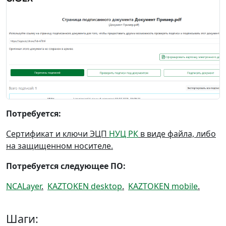
Потребуется:
Сертификат и ключи ЭЦП
НУЦ РК
в виде файла, либо
на защищенном носителе.
Потребуется следующее ПО:
NCALayer
.
KAZTOKEN desktop
.
KAZTOKEN mobile
.
Шаги: