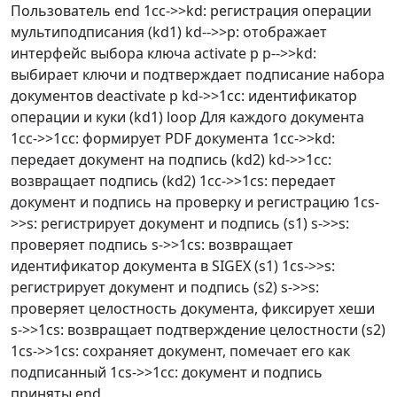
Пользователь end 1cc->>kd: регистрация операции
мультиподписания (kd1) kd-->>p: отображает
интерфейс выбора ключа activate p p-->>kd:
выбирает ключи и подтверждает подписание набора
документов deactivate p kd->>1cc: идентификатор
операции и куки (kd1) loop Для каждого документа
1cc->>1cc: формирует PDF документа 1cc->>kd:
передает документ на подпись (kd2) kd->>1cc:
возвращает подпись (kd2) 1cc->>1cs: передает
документ и подпись на проверку и регистрацию 1cs-
>>s: регистрирует документ и подпись (s1) s->>s:
проверяет подпись s->>1cs: возвращает
идентификатор документа в SIGEX (s1) 1cs->>s:
регистрирует документ и подпись (s2) s->>s:
проверяет целостность документа, фиксирует хеши
s->>1cs: возвращает подтверждение целостности (s2)
1cs->>1cs: сохраняет документ, помечает его как
подписанный 1cs->>1cc: документ и подпись
приняты end