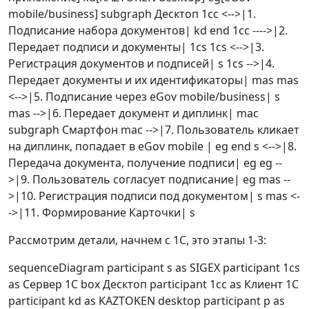
mobile/business] subgraph Десктоп 1cc <-->|1.
Подписание набора документов| kd end 1cc ---->|2.
Передает подписи и документы| 1cs 1cs <-->|3.
Регистрация документов и подписей| s 1cs -->|4.
Передает документы и их идентификаторы| mas mas
<-->|5. Подписание через eGov mobile/business| s
mas -->|6. Передает документ и диплинк| mac
subgraph Смартфон mac -->|7. Пользователь кликает
на диплинк, попадает в eGov mobile | eg end s <-->|8.
Передача документа, получение подписи| eg eg --
>|9. Пользователь согласует подписание| eg mas --
>|10. Регистрация подписи под документом| s mas <-
->|11. Формирование Карточки| s
Рассмотрим детали, начнем с 1С, это этапы 1-3:
sequenceDiagram participant s as SIGEX participant 1cs
as Сервер 1С box Десктоп participant 1cc as Клиент 1С
participant kd as KAZTOKEN desktop participant p as