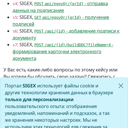
: SIGEX,
- отправка
s4
POST
api/egovQr/{qrId}
данных на подписание
: SIGEX,
- получение
s5
GET
api/egovQr/{qrId}
подписей
: SIGEX,
- добавление подписи к
s6
POST
/api/{id}
документу
: SIGEX,
-
s7
POST
/api/{id}/buildDDC?fileName=X
формирование карточки электронного
документа
У Вас есть какие-либо вопросы по этому кейсу или
Вы хотели бы обсудить свою задачу? Свяжитесь с
нами, будем рады помочь! Контакты
здесь
.
Портал
SIGEX
использует файлы cookie и
другие технологии хранения данных в браузере
только для персонализации
пользовательского опыта: отображения
уведомлений, напоминаний и подсказок, а так
же хранения некоторых настроек. Мы не
используем этих технологий для слежения за