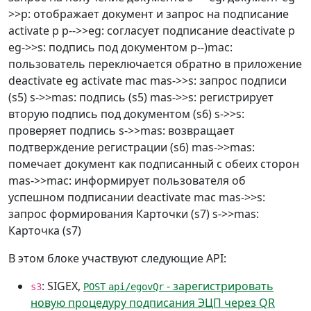
>>p: отображает документ и запрос на подписание
activate p p-->>eg: согласует подписание deactivate p
eg->>s: подпись под документом p--)mac:
пользователь переключается обратно в приложение
deactivate eg activate mac mas->>s: запрос подписи
(s5) s->>mas: подпись (s5) mas->>s: регистрирует
вторую подпись под документом (s6) s->>s:
проверяет подпись s->>mas: возвращает
подтверждение регистрации (s6) mas->>mas:
помечает документ как подписанный с обеих сторон
mas->>mac: информирует пользователя об
успешном подписании deactivate mac mas->>s:
запрос формирования Карточки (s7) s->>mas:
Карточка (s7)
В этом блоке участвуют следующие API:
: SIGEX,
- зарегистрировать
s3
POST
api/egovQr
новую процедуру подписания ЭЦП через QR