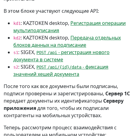
В этом блоке участвуют следующие API:
: KAZTOKEN desktop,
Регистрация операции
kd1
мультиподписания
: KAZTOKEN desktop,
Передача отдельных
kd2
блоков данных на подписание
: SIGEX,
- регистрация нового
s1
POST
/api
документа в системе
: SIGEX,
- фиксация
s2
POST
/api/{id}/data
значений хешей документа
После того как все документы были подписаны,
подписи проверены и зарегистрированы,
Сервер 1С
передает документы их идентификаторы
Серверу
приложения
для того, чтобы их подписали
контрагенты на мобильных устройствах.
Теперь рассмотрим процесс взаимодействия с
пользователем на мобильном устройстве: