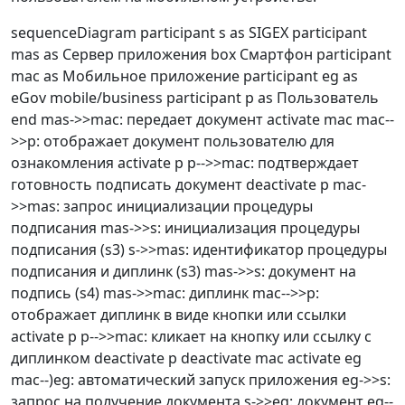
sequenceDiagram participant s as SIGEX participant
mas as Сервер приложения box Смартфон participant
mac as Мобильное приложение participant eg as
eGov mobile/business participant p as Пользователь
end mas->>mac: передает документ activate mac mac--
>>p: отображает документ пользователю для
ознакомления activate p p-->>mac: подтверждает
готовность подписать документ deactivate p mac-
>>mas: запрос инициализации процедуры
подписания mas->>s: инициализация процедуры
подписания (s3) s->>mas: идентификатор процедуры
подписания и диплинк (s3) mas->>s: документ на
подпись (s4) mas->>mac: диплинк mac-->>p:
отображает диплинк в виде кнопки или ссылки
activate p p-->>mac: кликает на кнопку или ссылку с
диплинком deactivate p deactivate mac activate eg
mac--)eg: автоматический запуск приложения eg->>s:
запрос на получение документа s->>eg: документ eg--